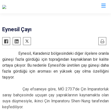
Giresun
Eynesil Çayı
Alucra
Görele
Bulancak
Güce
Eynesil, Karadeniz bölgesindeki diğer ilçelere oranla
Çamoluk
Keşap
güneşi fazla gördüğü için toprağından kaynaklanan bir kalite
Çanakçı
Piraziz
ortaya çıkıyor. Bu nedenle Eynesil’de üretilen çay güneşi daha
Dereli
Şebinkarahisar
fazla gördüğü için aroması en yüksek çay olma özelliğini
taşıyor.
Doğankent
Tirebolu
Espiye
Yağlıdere
Çay efsaneye göre, MÖ 2737’de Çin İmparatorluk
Eynesil
saray bahçesinde uçuşan çay yapraklarının kaynamakta olan
suya düşmesiyle, ikinci Çin İmparatoru Shen-Nung tarafından
keşfediliyor.