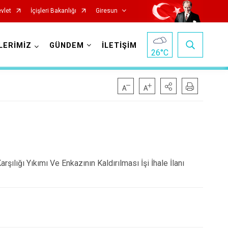
vlet
İçişleri Bakanlığı
Giresun
LERİMİZ
GÜNDEM
İLETİŞİM
26
°C
Görele
şılığı Yıkımı Ve Enkazının Kaldırılması İşi İhale İlanı
Güce
Keşap
Piraziz
Şebinkarahisar