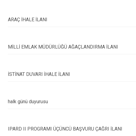
Doğankent
Espiye
ARAÇ İHALE İLANI
Eynesil
MİLLİ EMLAK MÜDÜRLÜĞÜ AĞAÇLANDIRMA İLANI
İSTİNAT DUVARI İHALE İLANI
halk günü duyurusu
IPARD II PROGRAMI ÜÇÜNCÜ BAŞVURU ÇAĞRI İLANI