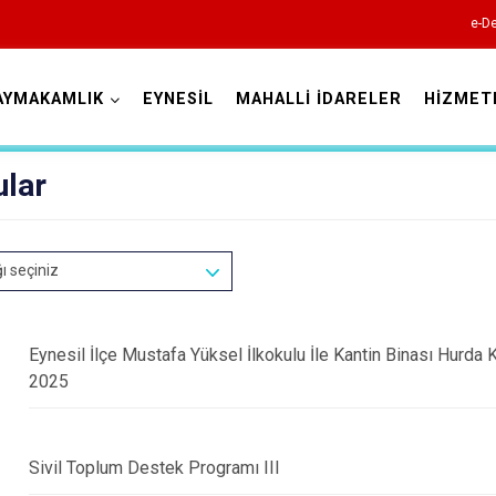
e-De
AYMAKAMLIK
EYNESİL
MAHALLİ İDARELER
HİZMET
Giresun
ular
ğı seçiniz
Alucra
Eynesil İlçe Mustafa Yüksel İlkokulu İle Kantin Binası Hurda Kar
Bulancak
2025
Çamoluk
Çanakçı
Sivil Toplum Destek Programı III
Dereli