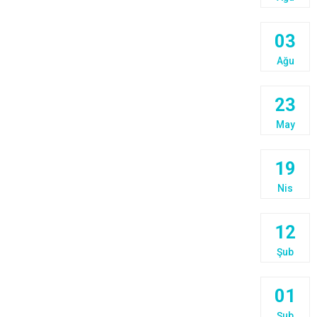
03
Ağu
23
May
19
Nis
12
Şub
01
Şub