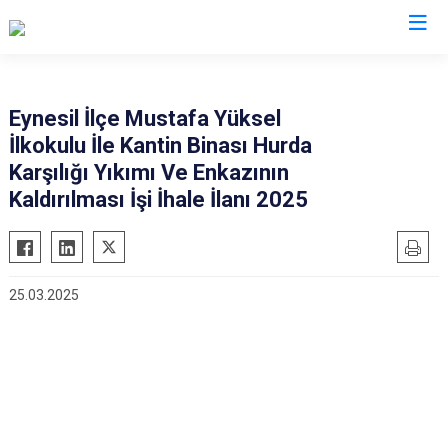
Giresun
Eynesil İlçe Mustafa Yüksel
İlkokulu İle Kantin Binası Hurda
Alucra
Görele
Karşılığı Yıkımı Ve Enkazının
Bulancak
Güce
Kaldırılması İşi İhale İlanı 2025
Çamoluk
Keşap
Çanakçı
Piraziz
Dereli
Şebinkarahisar
25.03.2025
Doğankent
Tirebolu
Espiye
Yağlıdere
Eynesil